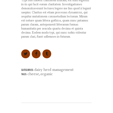
Typi non habent claritatem insitam; est usus legentis
in iis qui facit eorum claritatem. Investigationes
demonstraverunt lectores legere me lius quod ii legunt
saepius. Claritas est etiam processus dynamicus, qui
sequitur mutationem consuetudium lectorum. Mirum
est notare quam littera gothica, quam nunc putamus
parum claram, anteposuerit litterarum formas
humanitatis per seacula quarta decima et quinta
decima. Eodem modo typi, qui nunc nobis videntur
parum clari, fiant sollemnes in futurum.
dairy herd management
CATEGORIES:
cheese
organic
TAGS:
,