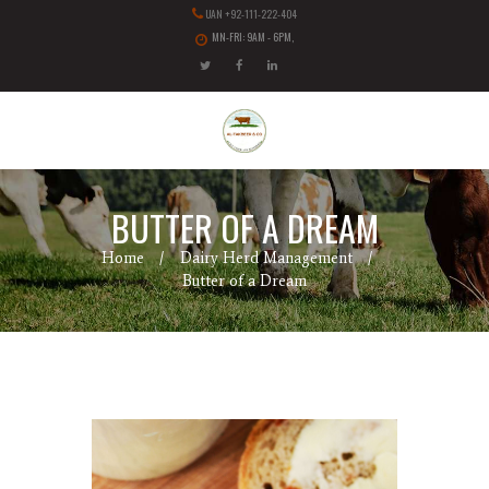
UAN +92-111-222-404
MN-FRI: 9AM - 6PM,
BUTTER OF A DREAM
Home
Dairy Herd Management
Butter of a Dream