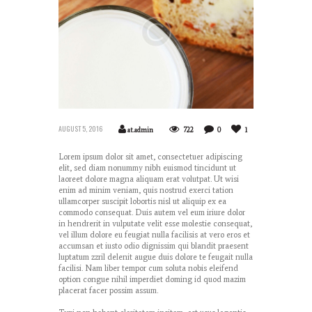
AUGUST 5, 2016
at.admin
722
0
1
Lorem ipsum dolor sit amet, consectetuer adipiscing
elit, sed diam nonummy nibh euismod tincidunt ut
laoreet dolore magna aliquam erat volutpat. Ut wisi
enim ad minim veniam, quis nostrud exerci tation
ullamcorper suscipit lobortis nisl ut aliquip ex ea
commodo consequat. Duis autem vel eum iriure dolor
in hendrerit in vulputate velit esse molestie consequat,
vel illum dolore eu feugiat nulla facilisis at vero eros et
accumsan et iusto odio dignissim qui blandit praesent
luptatum zzril delenit augue duis dolore te feugait nulla
facilisi. Nam liber tempor cum soluta nobis eleifend
option congue nihil imperdiet doming id quod mazim
placerat facer possim assum.