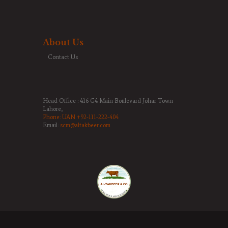
About Us
Contact Us
Head Office : 416 G4 Main Boulevard Johar Town
Lahore,
Phone:
UAN +92-111-222-404
Email:
scm@altakbeer.com